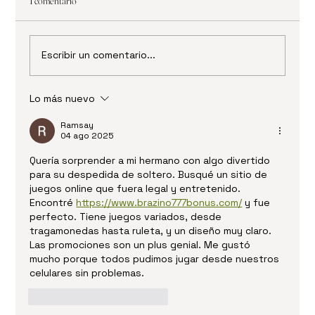
1 comentario
Escribir un comentario...
Lo más nuevo
✨ Frenessí: el restaurante inmersivo y futurista que
está revolucionando la gastronomía en Colombia ⚡
Ramsay
04 ago 2025
🍽️
Quería sorprender a mi hermano con algo divertido 
para su despedida de soltero. Busqué un sitio de 
juegos online que fuera legal y entretenido. 
Encontré 
https://www.brazino777bonus.com/
 y fue 
perfecto. Tiene juegos variados, desde 
tragamonedas hasta ruleta, y un diseño muy claro. 
Las promociones son un plus genial. Me gustó 
mucho porque todos pudimos jugar desde nuestros 
celulares sin problemas.
Me gusta
Reaccionar