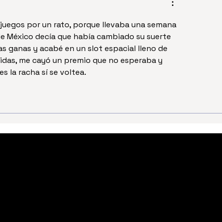
juegos por un rato, porque llevaba una semana 
de México decía que había cambiado su suerte 
as ganas y acabé en un slot espacial lleno de 
didas, me cayó un premio que no esperaba y 
s la racha sí se voltea.
Suscríbete a
nuestra lista de