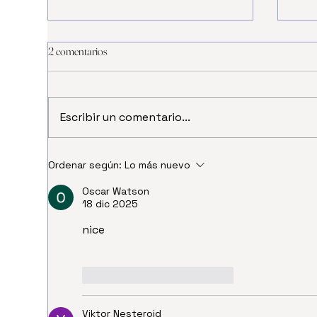
2 comentarios
Escribir un comentario...
Frenessí: el mejor restaurante
✨ Fr
Ordenar según:
Lo más nuevo
inmersivo y futurista de Colombia
y fu
para celebrar diferente 🚀✨
Oscar Watson
gast
18 dic 2025
nice
Me gusta
Reaccionar
Viktor Nesteroid