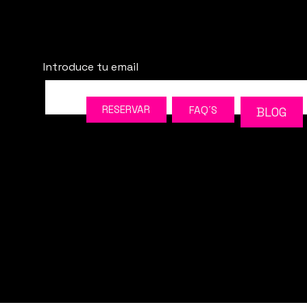
email
Introduce tu email
RESERVAR
FAQ´S
BLOG
ERTO