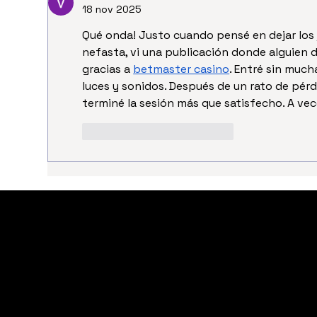
18 nov 2025
Qué onda! Justo cuando pensé en dejar los 
nefasta, vi una publicación donde alguien 
gracias a 
betmaster casino
. Entré sin much
luces y sonidos. Después de un rato de pér
terminé la sesión más que satisfecho. A vece
Me gusta
Reaccionar
BOGOTÁ
BUENOS AIRES
HORARIOS:
HORARIOS
MARTES
LUNES: CERRADO
ÚNICO SHOW: 7:30 PM
​MARTES A JUEVES